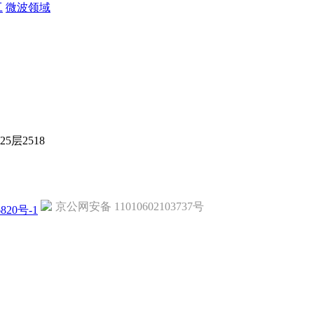
工
微波领域
层2518
京公网安备 11010602103737号
820号-1